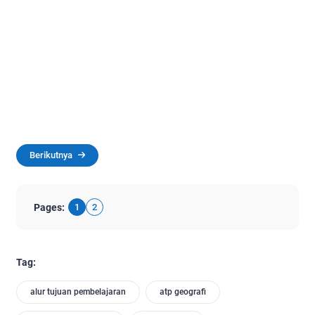
Berikutnya
Pages:
1
2
Tag:
alur tujuan pembelajaran
atp geografi