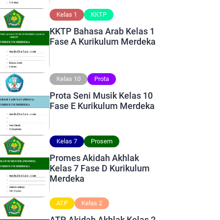
Kelas 1
KKTP
KKTP Bahasa Arab Kelas 1
Fase A Kurikulum Merdeka
Kelas 10
Prota
Prota Seni Musik Kelas 10
Fase E Kurikulum Merdeka
Kelas 7
Prosem
Promes Akidah Akhlak
Kelas 7 Fase D Kurikulum
Merdeka
ATP
Kelas 2
ATP Akidah Akhlak Kelas 2