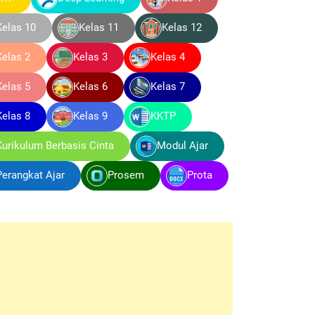
Kelas 10
Kelas 11
Kelas 12
Kelas 2
Kelas 3
Kelas 4
Kelas 5
Kelas 6
Kelas 7
Kelas 8
Kelas 9
KKTP
Kurikulum Berbasis Cinta
Modul Ajar
Perangkat Ajar
Prosem
Prota