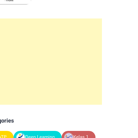
gories
ATP
Deep Learning
Kelas 1