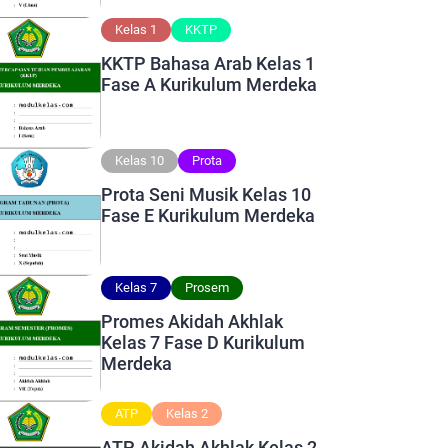
Kelas 1
KKTP
KKTP Bahasa Arab Kelas 1
Fase A Kurikulum Merdeka
Kelas 10
Prota
Prota Seni Musik Kelas 10
Fase E Kurikulum Merdeka
Kelas 7
Prosem
Promes Akidah Akhlak
Kelas 7 Fase D Kurikulum
Merdeka
ATP
Kelas 2
ATP Akidah Akhlak Kelas 2