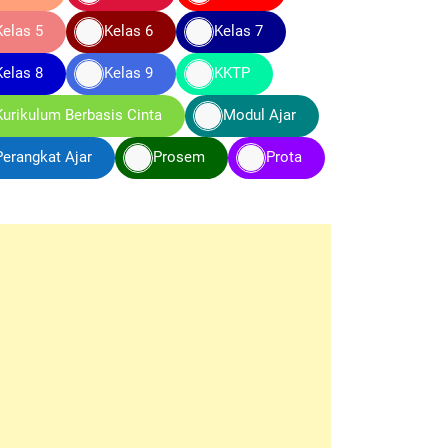
Kelas 5
Kelas 6
Kelas 7
Kelas 8
Kelas 9
KKTP
Kurikulum Berbasis Cinta
Modul Ajar
Perangkat Ajar
Prosem
Prota