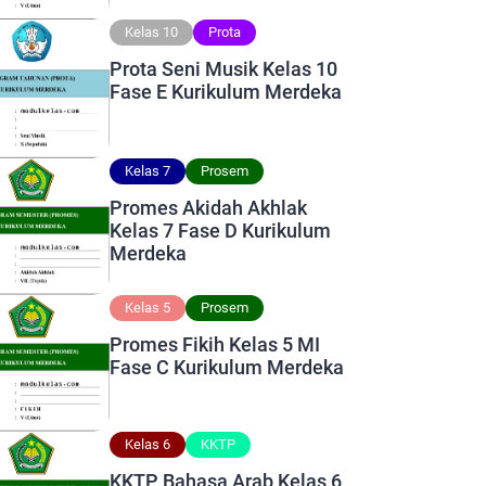
Kelas 10
Prota
Prota Seni Musik Kelas 10
Fase E Kurikulum Merdeka
Kelas 7
Prosem
Promes Akidah Akhlak
Kelas 7 Fase D Kurikulum
Merdeka
Kelas 5
Prosem
Promes Fikih Kelas 5 MI
Fase C Kurikulum Merdeka
Kelas 6
KKTP
KKTP Bahasa Arab Kelas 6