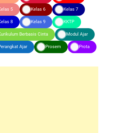
Kelas 5
Kelas 6
Kelas 7
Kelas 8
Kelas 9
KKTP
Kurikulum Berbasis Cinta
Modul Ajar
Perangkat Ajar
Prosem
Prota