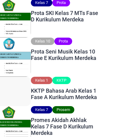
Kelas 7
Prota
Prota SKI Kelas 7 MTs Fase
D Kurikulum Merdeka
Kelas 10
Prota
Prota Seni Musik Kelas 10
Fase E Kurikulum Merdeka
Kelas 1
KKTP
KKTP Bahasa Arab Kelas 1
Fase A Kurikulum Merdeka
Kelas 7
Prosem
Promes Akidah Akhlak
Kelas 7 Fase D Kurikulum
Merdeka