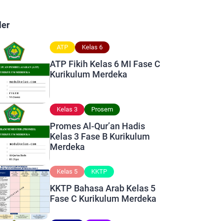
ler
ATP
Kelas 6
ATP Fikih Kelas 6 MI Fase C
Kurikulum Merdeka
Kelas 3
Prosem
Promes Al-Qur’an Hadis
Kelas 3 Fase B Kurikulum
Merdeka
Kelas 5
KKTP
KKTP Bahasa Arab Kelas 5
Fase C Kurikulum Merdeka