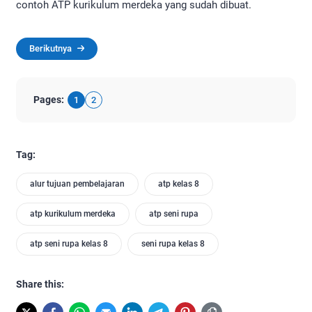
contoh ATP kurikulum merdeka yang sudah dibuat.
Berikutnya
Pages:
1
2
Tag:
alur tujuan pembelajaran
atp kelas 8
atp kurikulum merdeka
atp seni rupa
atp seni rupa kelas 8
seni rupa kelas 8
Share this: