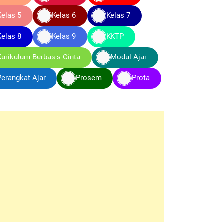
Kelas 5
Kelas 6
Kelas 7
Kelas 8
Kelas 9
KKTP
Kurikulum Berbasis Cinta
Modul Ajar
Perangkat Ajar
Prosem
Prota