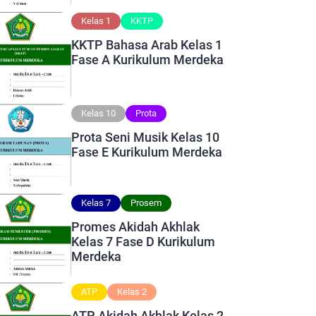
Kelas 1
KKTP
KKTP Bahasa Arab Kelas 1
Fase A Kurikulum Merdeka
Kelas 10
Prota
Prota Seni Musik Kelas 10
Fase E Kurikulum Merdeka
Kelas 7
Prosem
Promes Akidah Akhlak
Kelas 7 Fase D Kurikulum
Merdeka
ATP
Kelas 2
ATP Akidah Akhlak Kelas 2