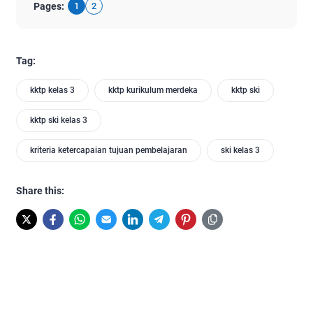
Pages:
1
2
Tag:
kktp kelas 3
kktp kurikulum merdeka
kktp ski
kktp ski kelas 3
kriteria ketercapaian tujuan pembelajaran
ski kelas 3
Share this: