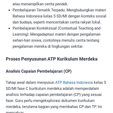
atau menampilkan cerita pendek.
Pembelajaran Tematik Terpadu: Menghubungkan materi
Bahasa Indonesia kelas 5 SD/MI dengan konteks sosial
dan budaya, seperti menceritakan cerita rakyat lokal.
Pembelajaran Kontekstual (Contextual Teaching and
Learning): Mengadaptasi materi dengan pengalaman
sehari-hari siswa, contohnya menulis cerita tentang
pengalaman mereka di lingkungan sekitar.
Proses Penyusunan ATP Kurikulum Merdeka
Analisis Capaian Pembelajaran (CP)
Tahap awal dalam menyusun
ATP Bahasa Indonesia
kelas 5
SD/MI fase C kurikulum merdeka adalah memperdalam
analisis terhadap capaian pembelajaran (CP) yang sesuai
fase. Guru perlu mengeksplorasi dokumen kurikulum
merdeka, terutama bagian yang membahas CP dan TP. Ini
mencakup: