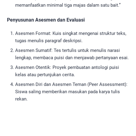
memanfaatkan minimal tiga majas dalam satu bait.”
Penyusunan Asesmen dan Evaluasi
Asesmen Format: Kuis singkat mengenai struktur teks,
tugas menulis paragraf deskripsi.
Asesmen Sumatif: Tes tertulis untuk menulis narasi
lengkap, membaca puisi dan menjawab pertanyaan esai.
Asesmen Otentik: Proyek pembuatan antologi puisi
kelas atau pertunjukan cerita.
Asesmen Diri dan Asesmen Teman (Peer Assessment):
Siswa saling memberikan masukan pada karya tulis
rekan.