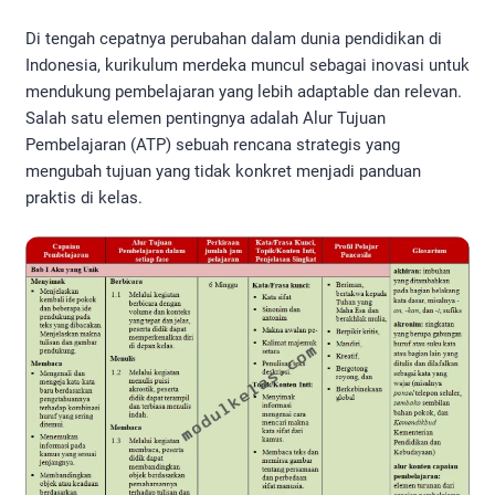
Di tengah cepatnya perubahan dalam dunia pendidikan di
Indonesia, kurikulum merdeka muncul sebagai inovasi untuk
mendukung pembelajaran yang lebih adaptable dan relevan.
Salah satu elemen pentingnya adalah Alur Tujuan
Pembelajaran (ATP) sebuah rencana strategis yang
mengubah tujuan yang tidak konkret menjadi panduan
praktis di kelas.