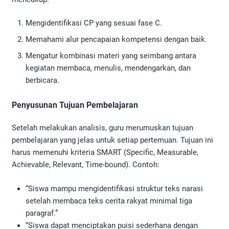
Mengidentifikasi CP yang sesuai fase C.
Memahami alur pencapaian kompetensi dengan baik.
Mengatur kombinasi materi yang seimbang antara
kegiatan membaca, menulis, mendengarkan, dan
berbicara.
Penyusunan Tujuan Pembelajaran
Setelah melakukan analisis, guru merumuskan tujuan
pembelajaran yang jelas untuk setiap pertemuan. Tujuan ini
harus memenuhi kriteria SMART (Specific, Measurable,
Achievable, Relevant, Time-bound). Contoh:
“Siswa mampu mengidentifikasi struktur teks narasi
setelah membaca teks cerita rakyat minimal tiga
paragraf.”
“Siswa dapat menciptakan puisi sederhana dengan