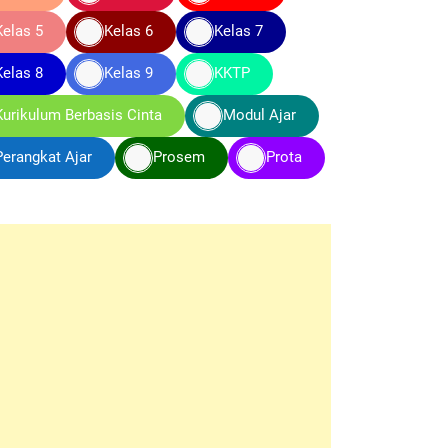
Kelas 5
Kelas 6
Kelas 7
Kelas 8
Kelas 9
KKTP
Kurikulum Berbasis Cinta
Modul Ajar
Perangkat Ajar
Prosem
Prota