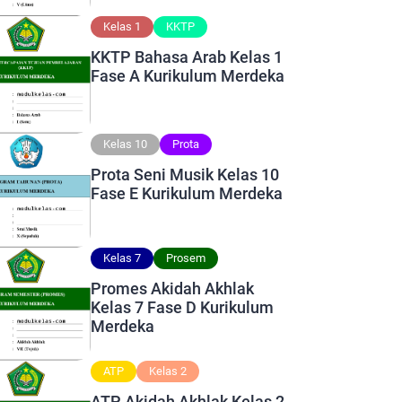
Kelas 1
KKTP
KKTP Bahasa Arab Kelas 1
Fase A Kurikulum Merdeka
Kelas 10
Prota
Prota Seni Musik Kelas 10
Fase E Kurikulum Merdeka
Kelas 7
Prosem
Promes Akidah Akhlak
Kelas 7 Fase D Kurikulum
Merdeka
ATP
Kelas 2
ATP Akidah Akhlak Kelas 2