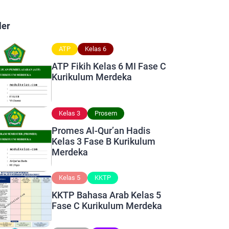
ler
ATP
Kelas 6
ATP Fikih Kelas 6 MI Fase C
Kurikulum Merdeka
Kelas 3
Prosem
Promes Al-Qur’an Hadis
Kelas 3 Fase B Kurikulum
Merdeka
Kelas 5
KKTP
KKTP Bahasa Arab Kelas 5
Fase C Kurikulum Merdeka