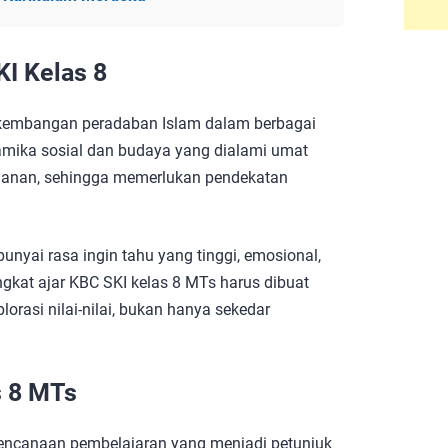
KI Kelas 8
kembangan peradaban Islam dalam berbagai
inamika sosial dan budaya yang dialami umat
eladanan, sehingga memerlukan pendekatan
ai rasa ingin tahu yang tinggi, emosional,
angkat ajar KBC SKI kelas 8 MTs harus dibuat
lorasi nilai-nilai, bukan hanya sekedar
s 8 MTs
encanaan pembelajaran yang menjadi petunjuk