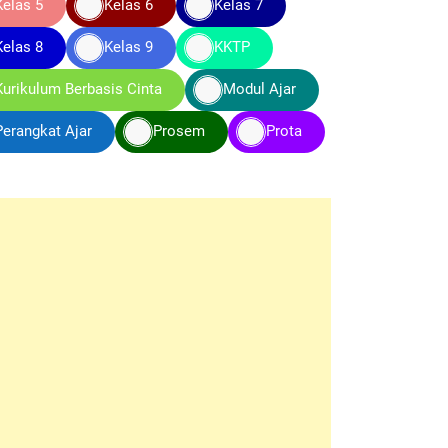
Kelas 5
Kelas 6
Kelas 7
Kelas 8
Kelas 9
KKTP
Kurikulum Berbasis Cinta
Modul Ajar
Perangkat Ajar
Prosem
Prota