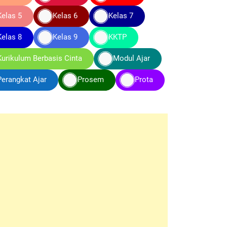
Kelas 5
Kelas 6
Kelas 7
Kelas 8
Kelas 9
KKTP
Kurikulum Berbasis Cinta
Modul Ajar
Perangkat Ajar
Prosem
Prota