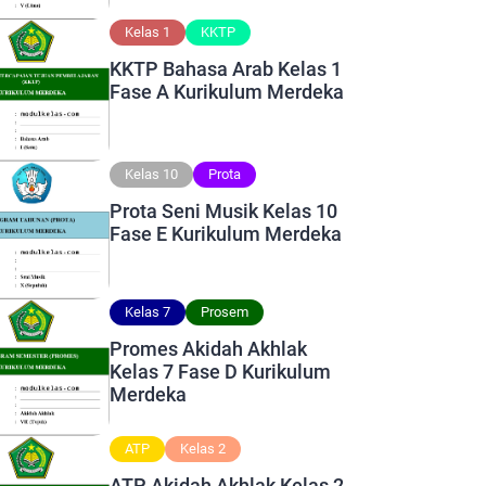
Kelas 1
KKTP
KKTP Bahasa Arab Kelas 1
Fase A Kurikulum Merdeka
Kelas 10
Prota
Prota Seni Musik Kelas 10
Fase E Kurikulum Merdeka
Kelas 7
Prosem
Promes Akidah Akhlak
Kelas 7 Fase D Kurikulum
Merdeka
ATP
Kelas 2
ATP Akidah Akhlak Kelas 2