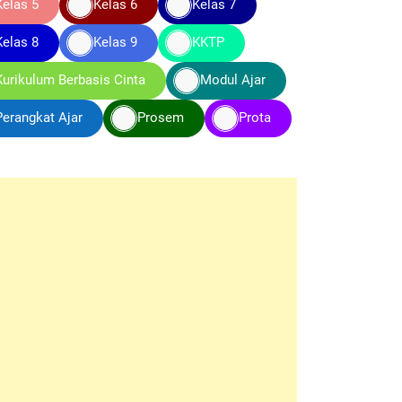
Kelas 5
Kelas 6
Kelas 7
Kelas 8
Kelas 9
KKTP
Kurikulum Berbasis Cinta
Modul Ajar
Perangkat Ajar
Prosem
Prota