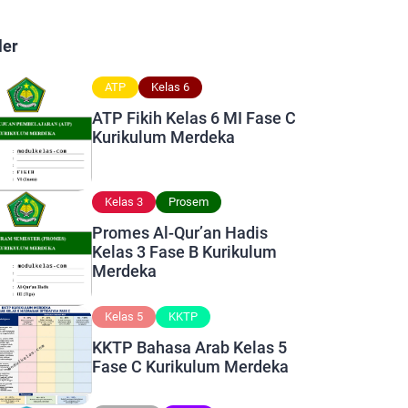
ler
ATP
Kelas 6
ATP Fikih Kelas 6 MI Fase C
Kurikulum Merdeka
Kelas 3
Prosem
Promes Al-Qur’an Hadis
Kelas 3 Fase B Kurikulum
Merdeka
Kelas 5
KKTP
KKTP Bahasa Arab Kelas 5
Fase C Kurikulum Merdeka