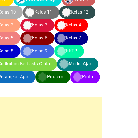
Kelas 10
Kelas 11
Kelas 12
Kelas 2
Kelas 3
Kelas 4
Kelas 5
Kelas 6
Kelas 7
Kelas 8
Kelas 9
KKTP
Kurikulum Berbasis Cinta
Modul Ajar
Perangkat Ajar
Prosem
Prota