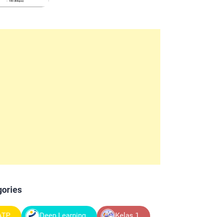
gories
ATP
Deep Learning
Kelas 1