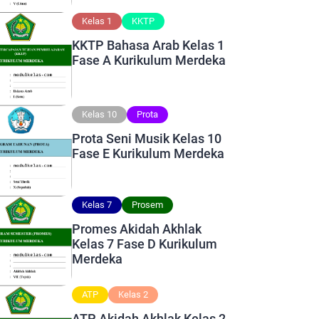
Kelas 1
KKTP
KKTP Bahasa Arab Kelas 1
Fase A Kurikulum Merdeka
Kelas 10
Prota
Prota Seni Musik Kelas 10
Fase E Kurikulum Merdeka
Kelas 7
Prosem
Promes Akidah Akhlak
Kelas 7 Fase D Kurikulum
Merdeka
ATP
Kelas 2
ATP Akidah Akhlak Kelas 2